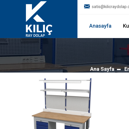
satis@kilicraydolap
Anasayfa
Ku
Ana Sayfa
E