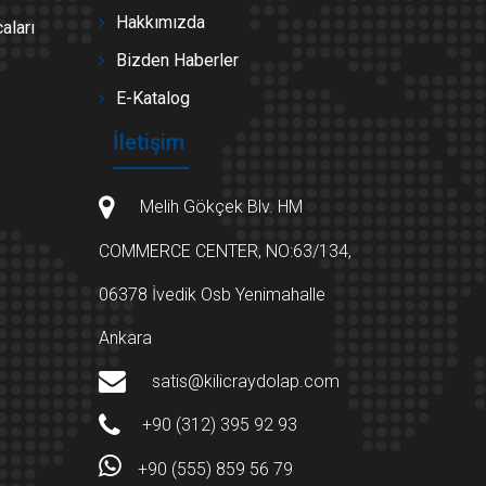
Hakkımızda
aları
Bizden Haberler
E-Katalog
İletişim
Melih Gökçek Blv. HM
COMMERCE CENTER, NO:63/134,
06378 İvedik Osb Yenimahalle
Ankara
satis@kilicraydolap.com
+90 (312) 395 92 93
+90 (555) 859 56 79