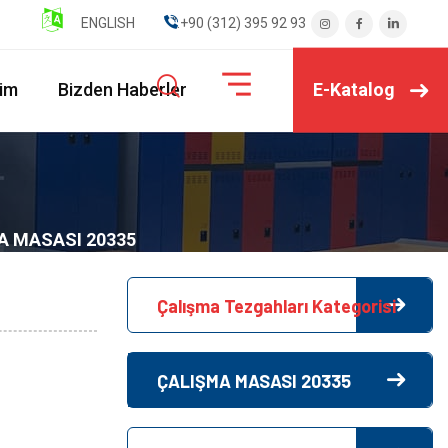
ENGLISH
" ".+90 (312) 395 92 93
E-Katalog
şim
Bizden Haberler
A MASASI 20335
Çalışma Tezgahları Kategorisi
ÇALIŞMA MASASI 20335