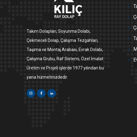
T
Ç
Ç
Takım Dolapları, Soyunma Dolabı,
T
Çekmeceli Dolap, Çalışma Tezgahları,
M
Taşıma ve Montaj Arabası, Evrak Dolabı,
Çalışma Grubu, Raf Sistemi, Özel İmalat
E
Üretim ve Projeli işlerde 1977 yılından bu
yana hizmetinizdedir.