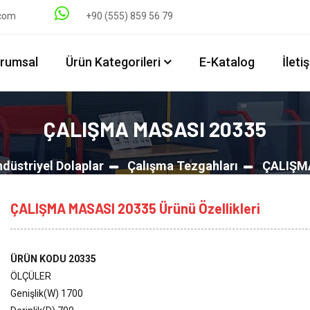
.com
+90 (555) 859 56 79
rumsal
Ürün Kategorileri
E-Katalog
İleti
ÇALIŞMA MASASI 20335
ndüstriyel Dolaplar
Çalışma Tezgahları
ÇALIŞM
ÇALIŞMA MASASI 20335 Ürünü Özellikleri
ÜRÜN KODU 20335
ÖLÇÜLER
Genişlik(W) 1700