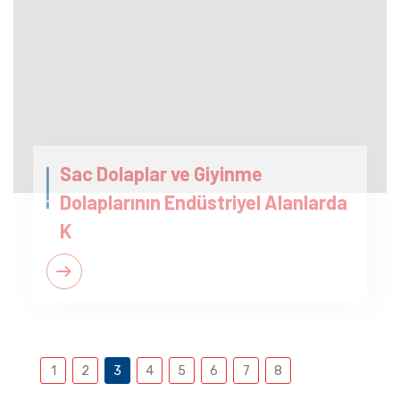
Sac Dolaplar ve Giyinme
Dolaplarının Endüstriyel Alanlarda
K
1
2
3
4
5
6
7
8