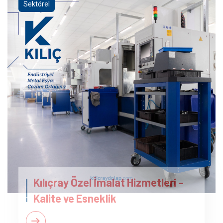
Sektörel
Kılıçray Özel İmalat Hizmetleri –
Kalite ve Esneklik