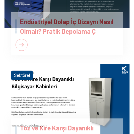
Endüstriyel Dolap İç Dizaynı Nasıl
Olmalı? Pratik Depolama Ç
Sektörel
Toz ve Kire Karşı Dayanıklı