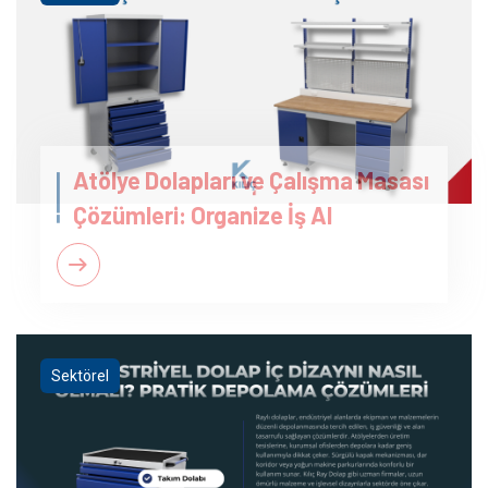
Atölye Dolapları ve Çalışma Masası
Çözümleri: Organize İş Al
Sektörel