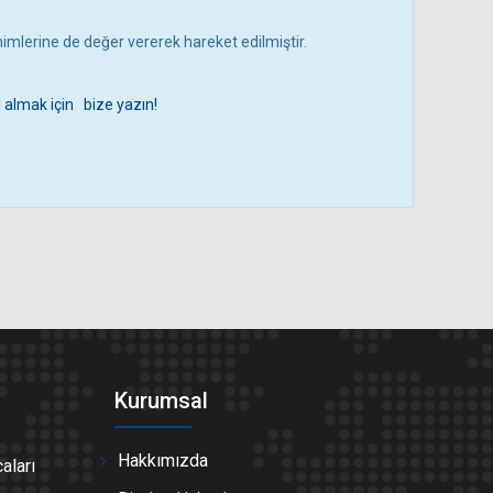
inimlerine de değer vererek hareket edilmiştir.
i almak için bize yazın!
Kurumsal
Hakkımızda
aları