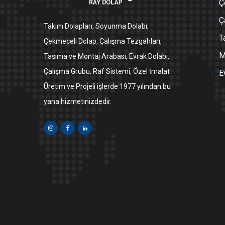
Ç
Ç
Takım Dolapları, Soyunma Dolabı,
T
Çekmeceli Dolap, Çalışma Tezgahları,
M
Taşıma ve Montaj Arabası, Evrak Dolabı,
Çalışma Grubu, Raf Sistemi, Özel İmalat
E
Üretim ve Projeli işlerde 1977 yılından bu
yana hizmetinizdedir.