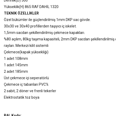
Derinlik(D) 500
Yükseklik(H) 865 RAF DAHİL 1320
TEKNİK ÖZELLİKLER
Özel bükümler ile güçlendirilmiş 1mm DKP sac gövde.
30x30 ve 30x40 profillerden taşıyıcı iç iskelet.
1,5mm sacdan şekillendirilmiş çekmece kapakları.
%80 açılım, 80kg taşıma kapasiteli, 2mm DKP sacdan şekillendirilmi
rayları. Merkezi kilit sistemli
Çekmece(kapak yüksekliği)
1 adet 108mm
1 adet 145mm
2 adet 185mm
Üst çekmece içi seperatörlü
Çekmece iç tabanları PVC’li.
2 sabit, 2 döner ve frenli tekerler
Elektrostatik toz boya
RAL Kodu: