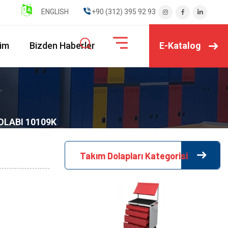
ENGLISH
" ".+90 (312) 395 92 93
E-Katalog
şim
Bizden Haberler
OLABI 10109K
Takım Dolapları Kategorisi