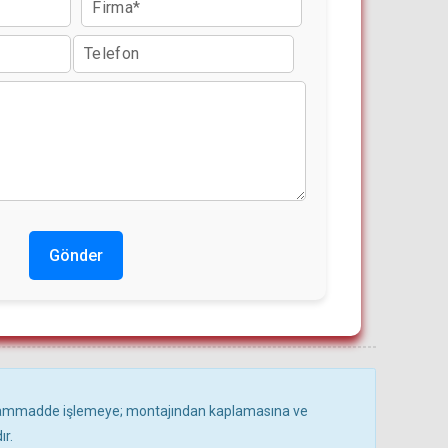
Gönder
hammadde işlemeye; montajından kaplamasına ve
r.