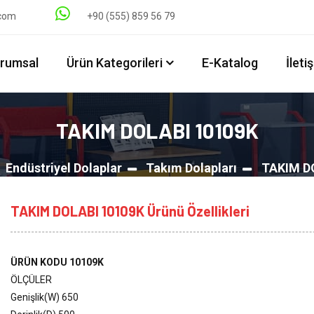
.com
+90 (555) 859 56 79
rumsal
Ürün Kategorileri
E-Katalog
İleti
TAKIM DOLABI 10109K
Endüstriyel Dolaplar
Takım Dolapları
TAKIM D
TAKIM DOLABI 10109K Ürünü Özellikleri
ÜRÜN KODU 10109K
ÖLÇÜLER
Genişlik(W) 650