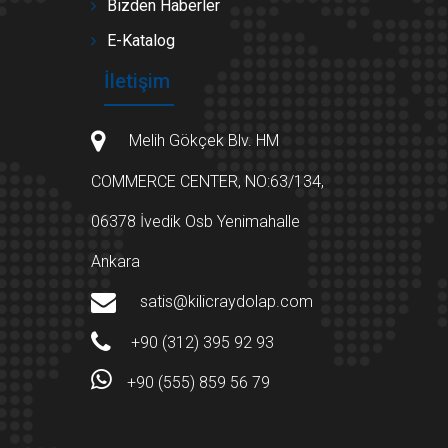
Bizden Haberler
E-Katalog
İletişim
Melih Gökçek Blv. HM
COMMERCE CENTER, NO:63/134,
06378 İvedik Osb Yenimahalle
Ankara
satis@kilicraydolap.com
+90 (312) 395 92 93
+90 (555) 859 56 79