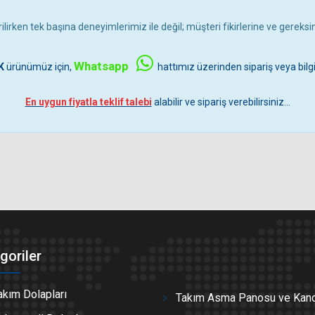
rilirken tek başına deneyimlerimiz ile değil; müşteri fikirlerine ve gereks
Whatsapp
K
ürünümüz için,
hattımız üzerinden sipariş veya bilg
En uygun fiyatla teklif talebi
alabilir ve sipariş verebilirsiniz...
goriler
akım Dolapları
Takım Asma Panosu ve Kanc