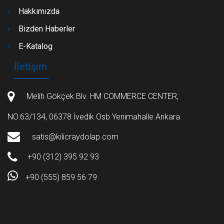
Hakkımızda
Bizden Haberler
E-Katalog
İletişim
Melih Gökçek Blv. HM COMMERCE CENTER,
NO:63/134, 06378 İvedik Osb Yenimahalle Ankara
satis@kilicraydolap.com
+90 (312) 395 92 93
+90 (555) 859 56 79