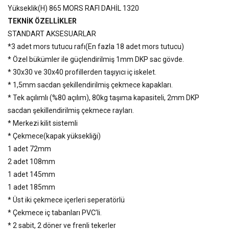
Yükseklik(H) 865 MORS RAFI DAHİL 1320
TEKNİK ÖZELLİKLER
STANDART AKSESUARLAR
*3 adet mors tutucu rafı(En fazla 18 adet mors tutucu)
* Özel bükümler ile güçlendirilmiş 1mm DKP sac gövde.
* 30x30 ve 30x40 profillerden taşıyıcı iç iskelet.
* 1,5mm sacdan şekillendirilmiş çekmece kapakları.
* Tek açılımlı (%80 açılım), 80kg taşıma kapasiteli, 2mm DKP
sacdan şekillendirilmiş çekmece rayları.
* Merkezi kilit sistemli
* Çekmece(kapak yüksekliği)
1 adet 72mm
2 adet 108mm
1 adet 145mm
1 adet 185mm
* Üst iki çekmece içerleri seperatörlü
* Çekmece iç tabanları PVC’li.
* 2 sabit, 2 döner ve frenli tekerler