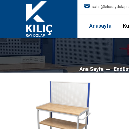
satis@kilicraydolap
Anasayfa
Ku
Ana Sayfa
Endüst