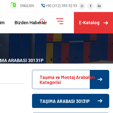
ENGLISH
" ".+90 (312) 395 92 93
E-Katalog
şim
Bizden Haberler
IMA ARABASI 30131P
Taşıma ve Montaj Arabaları
Kategorisi
TAŞIMA ARABASI 30131P