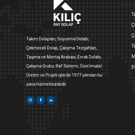
T
Ç
Ç
Takım Dolapları, Soyunma Dolabı,
T
Çekmeceli Dolap, Çalışma Tezgahları,
M
Taşıma ve Montaj Arabası, Evrak Dolabı,
Çalışma Grubu, Raf Sistemi, Özel İmalat
E
Üretim ve Projeli işlerde 1977 yılından bu
yana hizmetinizdedir.