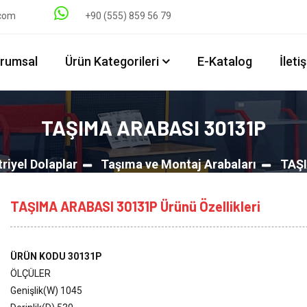
.com
+90 (555) 859 56 79
rumsal
Ürün Kategorileri
E-Katalog
İleti
TAŞIMA ARABASI 30131P
riyel Dolaplar
Taşıma ve Montaj Arabaları
TAŞ
TAŞIMA ARABASI 30131P Ürünü Özellikleri
ÜRÜN KODU 30131P
ÖLÇÜLER
Genişlik(W) 1045