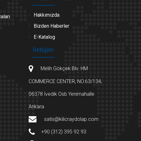
Hakkımızda
aları
Bizden Haberler
E-Katalog
İletişim
Melih Gökçek Blv. HM
COMMERCE CENTER, NO:63/134,
06378 İvedik Osb Yenimahalle
Ankara
satis@kilicraydolap.com
+90 (312) 395 92 93