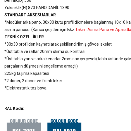
Derinlik(D) 530
Yükseklik(H) 870 PANO DAHİL 1390
STANDART AKSESUARLAR
*Modüler arka pano, 30x30 kutu profil dikmelere bağlanmış 10x10 kare
asma panosu. (Kanca çeşitleri için Bkz
Takım Asma Pano ve Aparatlar
TEKNİK ÖZELLİKLER
*30x30 profilden kaynatılarak şekillendirilmiş gövde iskelet
*Üst tabla ve raflar 20mm okima su kontrası
*Üst tabla yan ve arka kenarlar 2mm sac çerçeveli(tabla üstünde çalı
parçaların düşmesini engelleme amaçlı)
225kg taşıma kapasitesi
*2 döner, 2 döner ve frenli teker
*Elektrostatik toz boya
RAL Kodu: