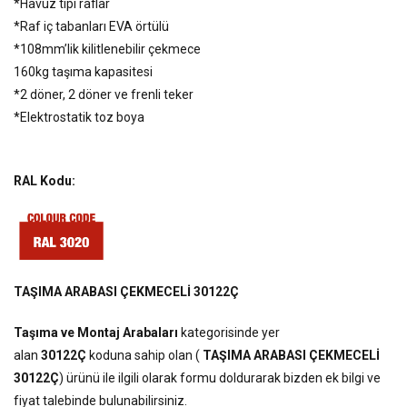
*Havuz tipi raflar
*Raf iç tabanları EVA örtülü
*108mm’lik kilitlenebilir çekmece
160kg taşıma kapasitesi
*2 döner, 2 döner ve frenli teker
*Elektrostatik toz boya
RAL Kodu:
TAŞIMA ARABASI ÇEKMECELİ 30122Ç
Taşıma ve Montaj Arabaları
kategorisinde yer
alan
30122Ç
koduna sahip olan (
TAŞIMA ARABASI ÇEKMECELİ
30122Ç
) ürünü ile ilgili olarak formu doldurarak bizden ek bilgi ve
fiyat talebinde bulunabilirsiniz.