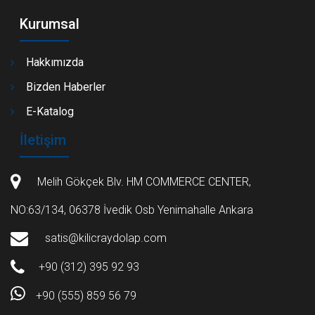
Kurumsal
Hakkımızda
Bizden Haberler
E-Katalog
İletişim
Melih Gökçek Blv. HM COMMERCE CENTER,
NO:63/134, 06378 İvedik Osb Yenimahalle Ankara
satis@kilicraydolap.com
+90 (312) 395 92 93
+90 (555) 859 56 79