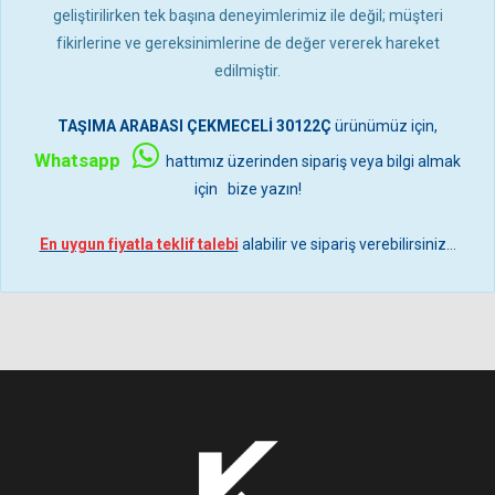
geliştirilirken tek başına deneyimlerimiz ile değil; müşteri
fikirlerine ve gereksinimlerine de değer vererek hareket
edilmiştir.
TAŞIMA ARABASI ÇEKMECELİ 30122Ç
ürünümüz için,
Whatsapp
hattımız üzerinden sipariş veya bilgi almak
için bize yazın!
En uygun fiyatla teklif talebi
alabilir ve sipariş verebilirsiniz...