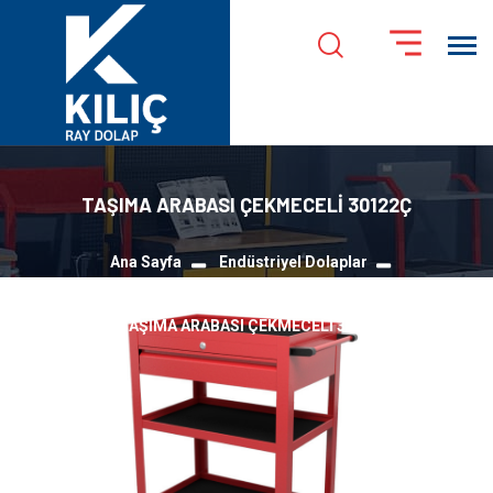
TAŞIMA ARABASI ÇEKMECELİ 30122Ç
Ana Sayfa
Endüstriyel Dolaplar
Taşıma ve Montaj Arabaları
TAŞIMA ARABASI ÇEKMECELİ 30122Ç