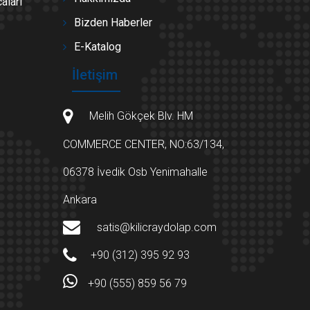
aları
Bizden Haberler
E-Katalog
İletişim
Melih Gökçek Blv. HM
COMMERCE CENTER, NO:63/134,
06378 İvedik Osb Yenimahalle
Ankara
satis@kilicraydolap.com
+90 (312) 395 92 93
+90 (555) 859 56 79