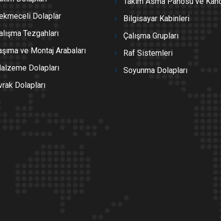
Takım Asma Panosu ve Kanc
ekmeceli Dolaplar
Bilgisayar Kabinleri
alışma Tezgahları
Çalışma Grupları
aşıma ve Montaj Arabaları
Raf Sistemleri
alzeme Dolapları
Soyunma Dolapları
vrak Dolapları