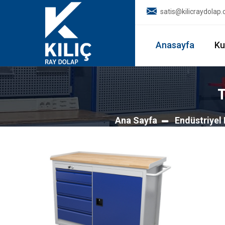
satis@kilicraydolap
Anasayfa
Ku
Ana Sayfa
Endüstriyel 