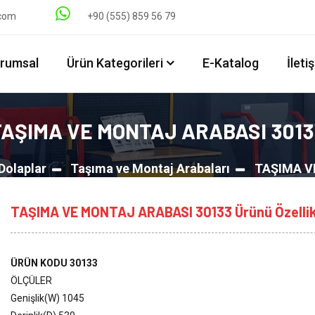
.com
+90 (555) 859 56 79
rumsal
Ürün Kategorileri
E-Katalog
İleti
TAŞIMA VE MONTAJ ARABASI 3013
Dolaplar
Taşıma ve Montaj Arabaları
TAŞIMA V
TAŞIMA VE MONTAJ ARABASI 30133 Ürünü Özellik
ÜRÜN KODU 30133
ÖLÇÜLER
Genişlik(W) 1045