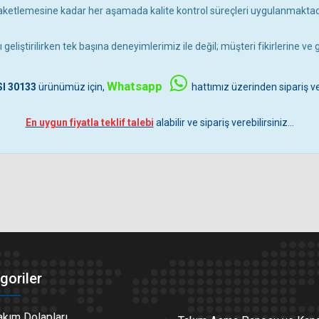
aketlemesine kadar her aşamada kalite kontrol süreçleri uygulanmaktadı
geliştirilirken tek başına deneyimlerimiz ile değil; müşteri fikirlerine v
Whatsapp
I 30133
ürünümüz için,
hattımız üzerinden sipariş ve
En uygun fiyatla teklif talebi
alabilir ve sipariş verebilirsiniz...
goriler
akım Dolapları