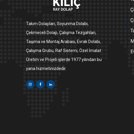
Ç
Ç
Takım Dolapları, Soyunma Dolabı,
T
Çekmeceli Dolap, Çalışma Tezgahları,
M
Taşıma ve Montaj Arabası, Evrak Dolabı,
Çalışma Grubu, Raf Sistemi, Özel İmalat
E
Üretim ve Projeli işlerde 1977 yılından bu
yana hizmetinizdedir.