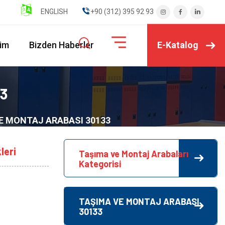
ENGLISH
" ".+90 (312) 395 92 93
E-Katalog
şim
Bizden Haberler
3
E MONTAJ ARABASI 30133
leri
Taşıma ve Montaj Arabaları
Kategorisi
TAŞIMA VE MONTAJ ARABASI
30133