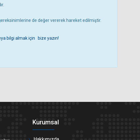
r.
e gereksinimlerine de değer vererek hareket edilmiştir.
ya bilgi almak için bize yazın!
Kurumsal
Hakkımızda