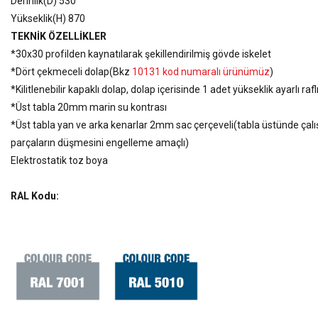
Derinlik(D) 530
Yükseklik(H) 870
TEKNİK ÖZELLİKLER
*30x30 profilden kaynatılarak şekillendirilmiş gövde iskelet
*Dört çekmeceli dolap(Bkz
10131 kod numaralı ürünümüz
)
*Kilitlenebilir kapaklı dolap, dolap içerisinde 1 adet yükseklik ayarlı rafl
*Üst tabla 20mm marin su kontrası
*Üst tabla yan ve arka kenarlar 2mm sac çerçeveli(tabla üstünde çalı
parçaların düşmesini engelleme amaçlı)
Elektrostatik toz boya
RAL Kodu: